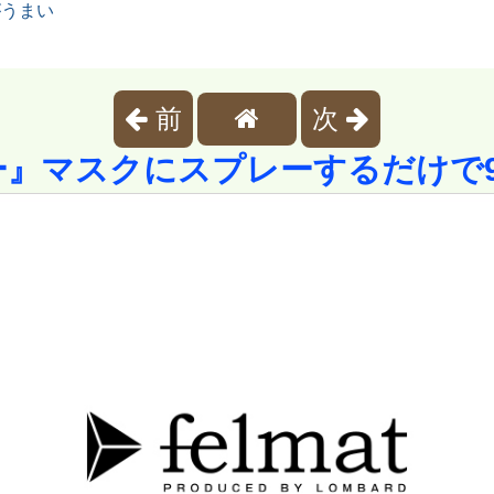
がうまい
前
次
ー』マスクにスプレーするだけで9