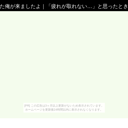
いた俺が来ましたよ
｜
「疲れが取れない…」と思ったとき
[PR] この広告は3ヶ月以上更新がないため表示されています。
ホームページを更新後24時間以内に表示されなくなります。