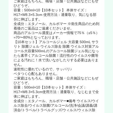
ご家庭はもちろん、職場・店舗・公共施設などにもぜ
ひどうぞ。
容量：500ml×10【10本セット】 本体サイズ：
H17×W8.3×5.3cm 使用方法：適量取り、気になる部
分に伸ばします。
全成分：エタノール、カルボマー ※衛生商品のため到
着後のご返品はご遠慮くださいませ。
商品のアルコール濃度はメーカー情報で75％（±5％）
=70〜80%となっております。
【10本セット】アルコールジェル 大容量 500mL サラ
リト 除菌ジェル ウイルス除去 除菌 ウイルス対策アル
コール大容量500mLのアルコール除菌ジェル気になっ
たら素早くアルコール除菌！流行性のウイルスや菌等
による汚れに！水で洗いながしたりする必要はありま
せん。
速乾性に優れているので、サッパリ♪
ベタつく心配もありません。
ご家庭はもちろん、職場・店舗・公共施設などにもぜ
ひどうぞ。
容量：500ml×10【10本セット】本体サイズ：
H17×W8.3×5.3cm使用方法：適量取り、なじむまで全
体に伸ばします。
全成分：エタノール、カルボマー■備考 ウイルス/ウイ
ルス除去/ウイルス除菌/アルコール/洗浄/会議/講義/講
演会/トラベル/トラベルグッズ/ウィルス/ウィルス除