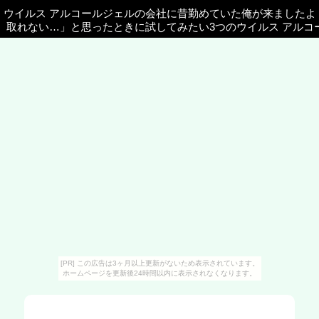
ウイルス アルコールジェルの会社に昔勤めていた俺が来ましたよ
取れない…」と思ったときに試してみたい3つのウイルス アルコ
[PR] この広告は3ヶ月以上更新がないため表示されています。
ホームページを更新後24時間以内に表示されなくなります。