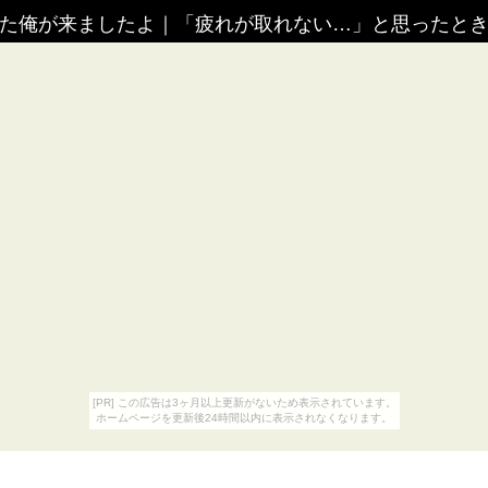
いた俺が来ましたよ
｜
「疲れが取れない…」と思ったとき
[PR] この広告は3ヶ月以上更新がないため表示されています。
ホームページを更新後24時間以内に表示されなくなります。