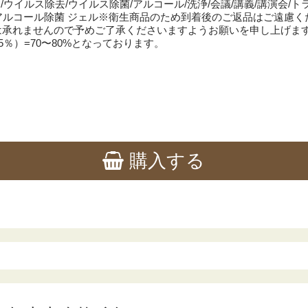
ウイルス除去/ウイルス除菌/アルコール/洗浄/会議/講義/講演会/ト
/アルコール除菌 ジェル※衛生商品のため到着後のご返品はご遠慮
は承れませんので予めご了承くださいますようお願いを申し上げま
％）=70〜80%となっております。
購入する