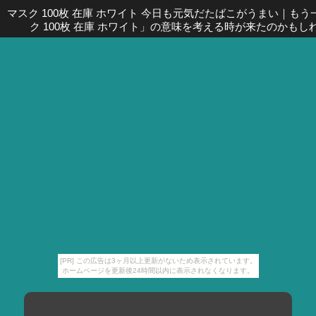
マスク 100枚 在庫 ホワイト 今日も元気だたばこがうまい
｜
もう
ク 100枚 在庫 ホワイト」の意味を考える時が来たのかもし
[PR] この広告は3ヶ月以上更新がないため表示されています。
ホームページを更新後24時間以内に表示されなくなります。