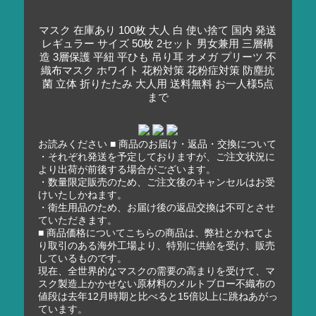
マスク 在庫あり 100枚 大人 白 使い捨て 国内 発送
レギュラー サイズ 50枚 2セット 男女兼用 三層構
造 3層保護 平紐 平ひも 吊り耳 オメガ プリーツ 不
織布マスク ホワイト 花粉対策 花粉症対策 防塵抗
菌 立体 折りたたみ 大人用 送料無料 お一人様5点
まで
お読みください ■ 商品のお届け・返品・交換について
・それぞれ発送を予定しておりますが、ご注文状況に
より出荷が前後する場合がございます。
・数量限定販売のため、ご注文後のキャンセルはお受
けいたしかねます。
・衛生用品のため、お届け後の返品交換は不可とさせ
ていただきます。
■ 商品価格についてこちらの商品は、弊社とかねてよ
り取引のある海外工場より、特別に供給を受け、販売
しているものです。
現在、全世界的なマスクの需要の高まりを受けて、マ
スク製造上かかせない原材料のメルトブロー不織布の
値段は去年12月時期と比べると15倍以上に跳ねあがっ
ています。