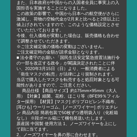
また、日本政府が中国からの入国者全員に事実上の入
国拒否を実施することになりました。
この政策の影響で、中国から日本への航空便がさらに
激減し、荷物の空輸代金が2月末と比べると2倍以上に
値上げされていますので、このような価格設定とさせ
ていただいております。
今後、仕入価格が変動した場合は、販売価格も合わせ
て調整させていただきます。
※ご注文確定後の価格の変動はございません。
ご注文確定時の金額が請求金額となります。
■ 法令遵守のお願い 「国民生活安定緊急措置法施行令
の一部を改正する政令」が閣議決定されたことに伴
い、2020年3月15日（日）より、一般消費者による
「衛生マスクの転売」が法律により規制されます。
当店で購入したマスクを転売すると処罰対象となる可
能性がありますので、ご注意ください。
商品仕様 【商品サイズ】約175mm×95mm（大人
用）【対象】細菌、花粉、ほこり等（BFE99％フィル
ター採用）【材質】[マスク] ポリプロピレン不織布、
[耳ひも] ウーリーゴム、[ノーズワイヤー] ポリエチレ
ン 商品内容 簡易包装で50枚ずつ透明袋入り（化粧箱
なし） ※段ボール箱にて梱包発送いたします。
原産国 中国製 使用方法 1、ノーズワイヤーを上にし
て顔に当てます。
2、ノーズワイヤーを鼻の形に合わせます。