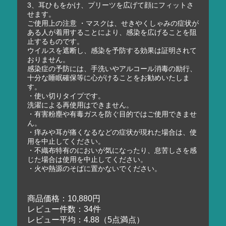
3、耳ひもをかけ、プリーツを広げて顔にフィットさ
せます。
ご使用上の注意 ・マスクは、せきやくしゃみの症状が
ある人が着用することにより、感染を広げることを阻
止するものです。
ウイルスを遮断し、感染を予防する効果は証明されて
おりません。
感染症の予防には、手洗いやアルコール消毒の励行、
十分な睡眠確保等に心がけることをお勧めいたしま
す。
・使い切りタイプです。
洗濯による再使用はできません。
・有害粉塵や有毒ガスを防ぐ目的ではご使用できませ
ん。
・痒みや耳が痛くなるなどの症状が現れた場合は、使
用を中止してください。
・不織布特有のにおいが気になったり、息苦しさを感
じた場合は使用を中止してください。
・火や熱源のそばに置かないでください。
商品価格：10,880円
レビュー件数：34件
レビュー平均：4.88（5点満点）