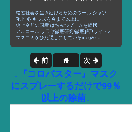
格差社会を生き延びるためのウール シャツ
靴下 冬 キッズを今まで以上に
史上空前の国産 はちみつブームを総括
アルコール サラヤ徹底研究/徹底解剖サイト♪
マスコミがひた隠しにしているidog&icat
前
次
↓『コロバスター』マスク
にスプレーするだけで99％
以上の除菌↓