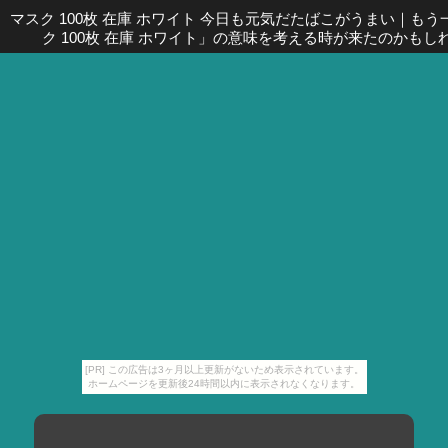
マスク 100枚 在庫 ホワイト 今日も元気だたばこがうまい
｜
もう
ク 100枚 在庫 ホワイト」の意味を考える時が来たのかもし
[PR] この広告は3ヶ月以上更新がないため表示されています。
ホームページを更新後24時間以内に表示されなくなります。