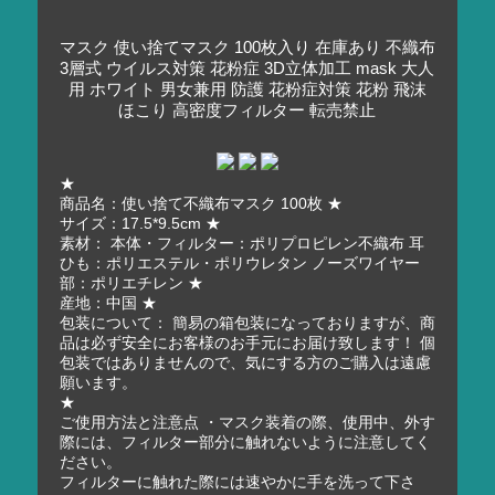
マスク 使い捨てマスク 100枚入り 在庫あり 不織布
3層式 ウイルス対策 花粉症 3D立体加工 mask 大人
用 ホワイト 男女兼用 防護 花粉症対策 花粉 飛沫
ほこり 高密度フィルター 転売禁止
★
商品名：使い捨て不織布マスク 100枚 ★
サイズ：17.5*9.5cm ★
素材： 本体・フィルター：ポリプロピレン不織布 耳
ひも：ポリエステル・ポリウレタン ノーズワイヤー
部：ポリエチレン ★
産地：中国 ★
包装について： 簡易の箱包装になっておりますが、商
品は必ず安全にお客様のお手元にお届け致します！ 個
包装ではありませんので、気にする方のご購入は遠慮
願います。
★
ご使用方法と注意点 ・マスク装着の際、使用中、外す
際には、フィルター部分に触れないように注意してく
ださい。
フィルターに触れた際には速やかに手を洗って下さ