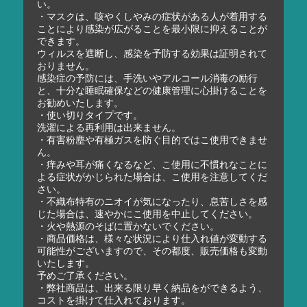
い。
・マスクは、咳やくしやみの症状がある人が着用する
ことにより感染が広がることを最小限に抑えることが
できます。
ウィルスを遮断し、感染を予防する効果は証明されて
おりません。
感染症の予防には、手洗いやアルコール消毒の励行
と、十分な睡眠確保などの健康管理に心掛けることを
お勧めいたします。
・使い切りタイプです。
洗濯による再利用は出来ません。
・有害粉塵や有極ガスを防ぐ目的ではこ使用できませ
ん。
・痒みや耳が痛くなるなど、こ使用に不慣れなことに
よる症状がかじられた場合は、こ使用を注意してくだ
さい。
・不織布特有のニオイが気になったり、息苦しさを感
じた場合は、速やかにこ使用を中止してください。
・火や熱源のそばに置かないでください。
・商品価格は、様々な状況により仕入れ値が変動する
可能性がございますので、その都度、販売価格も変動
いたします。
予めご了承ください。
・弊社商品は、出来る限り早く納品をができるよう、
コストを掛けて仕入れております。