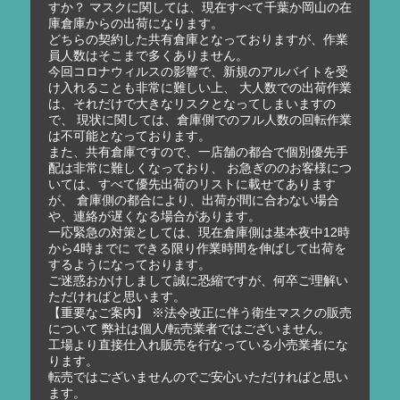
すか？ マスクに関しては、現在すべて千葉か岡山の在
庫倉庫からの出荷になります。
どちらの契約した共有倉庫となっておりますが、作業
員人数はそこまで多くありません。
今回コロナウィルスの影響で、新規のアルバイトを受
け入れることも非常に難しい上、 大人数での出荷作業
は、それだけで大きなリスクとなってしまいますの
で、 現状に関しては、倉庫側でのフル人数の回転作業
は不可能となっております。
また、共有倉庫ですので、一店舗の都合で個別優先手
配は非常に難しくなっており、 お急ぎののお客様につ
いては、すべて優先出荷のリストに載せてあります
が、 倉庫側の都合により、出荷が間に合わない場合
や、連絡が遅くなる場合があります。
一応緊急の対策としては、現在倉庫側は基本夜中12時
から4時までに できる限り作業時間を伸ばして出荷を
するようになっております。
ご迷惑おかけしまして誠に恐縮ですが、何卒ご理解い
ただければと思います。
【重要なご案内】 ※法令改正に伴う衛生マスクの販売
について 弊社は個人/転売業者ではございません。
工場より直接仕入れ販売を行なっている小売業者にな
ります。
転売ではございませんのでご安心いただければと思い
ます。