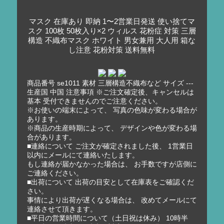
マスク 在庫あり 即納 1〜2営業日発送 使い捨てマ
スク 100枚 50枚入り×2 ウィルス 花粉症 対策 三層
構造 不織布マスク ホワイト 男女兼用 大人用 箱な
し注意 花粉対策 送料無料
商品番号 se1011 素材 三層構造不織布など サイズ ---
生産国 中国 注意事項 ※ご注文確定後、キャンセルは
基本 受付できませんのでご注意ください。
※お使いの端末によって、 写真の色味が変わる場合が
あります。
※商品の生産時期によって、 デザインや色が変わる場
合があります。
■連絡について ご注文が確定されました後、 1営業日
以内にメールにて連絡いたします。
もし連絡が届かなかった場合は、 お手数ですが店側に
ご連絡ください。
■出荷について 出荷の目安として在庫表をご確認くだ
さい。
事情により出荷が遅くなる場合は、 改めてメールにて
連絡させて頂きます。
■平日の営業時間について（土日祝は休み） 10時半