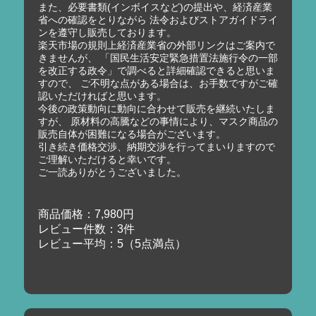
また、必要書類(インボイスなど)の提出や、経済産業
省への確認をとりながら 法令およびストアガイドライ
ンを遵守し販売しております。
楽天市場の規則上経済産業省の外部リンクはご案内で
きませんが、 「国民生活安定緊急措置法施行令の一部
を改正する政令」で調べると詳細確認できると思いま
すので、 ご不明な点がある場合は、お手数ですがご確
認いただければと思います。
今後の政策動向に動向に合わせて販売を継続いたしま
すが、 原材料の高騰などの事情により、マスク商品の
販売自体が困難になる場合がございます。
引き続き価格交渉、納期交渉を行ってまいりますので
ご理解いただけると幸いです。
ご一読ありがとうございました。
商品価格：7,980円
レビュー件数：3件
レビュー平均：5（5点満点）