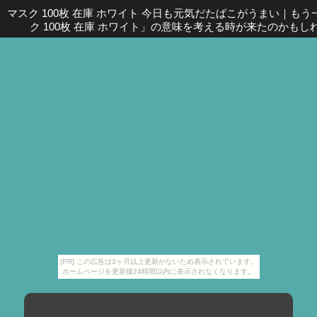
マスク 100枚 在庫 ホワイト 今日も元気だたばこがうまい
｜
もう
ク 100枚 在庫 ホワイト」の意味を考える時が来たのかもし
[PR] この広告は3ヶ月以上更新がないため表示されています。
ホームページを更新後24時間以内に表示されなくなります。