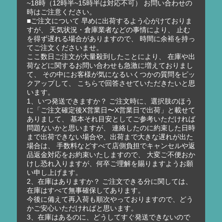
~18時（12時半~15時半は対応不可） お問い合わせの
時はご注意ください。
■ご注文について 早めに出荷するよう心がけておりま
すが、 天気状況・倉庫業者などの事情により、 止む
を得ず遅れる場合がありますので、 時間に余裕を持っ
てご注文くださいませ。
ここ数日ご注文が大量殺到したことにより、 在庫や出
荷などに関するお問い合わせも急激に増えておりまし
て、 その中にお客様が気になるいくつかの質問をピッ
クアップして、 こちらで回答させていただきたいと思
います。
1、いつ発送できますか？ ご注文時に、選択肢のほう
に「ご注文確定後X営業日〜X営業日で出荷」と載せて
ありまして、 基本それ目安としてご参考いただければ
問題ないかと思いますが、 連絡したのに約束した日時
まで出荷できない場合や、出荷まで大きな遅れが出た
場合は、 手数料などすべて店側負担でキャンセルや返
品返金対応をお約束いたしますので、 大変ご不便おか
けし恐れ入りますが、何卒ご理解を賜りますようお願
い申し上げます。
2、在庫はありますか？ ご注文できる分に関しては、
在庫はすべて無事確保してあります。
今後に備えて再入荷も順次やっておりますので、どう
かご安心いただければと思います。
3、在庫はあるのに、どうしてすぐ発送できないので