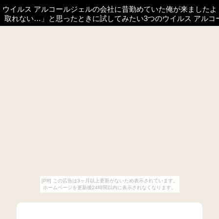
ウイルス アルコールジェルの会社に昔勤めていた俺が来ましたよ
取れない…」と思ったときに試してみたい3つのウイルス アルコ
[PR] この広告は3ヶ月以上更新がないため表示されています。
ホームページを更新後24時間以内に表示されなくなります。