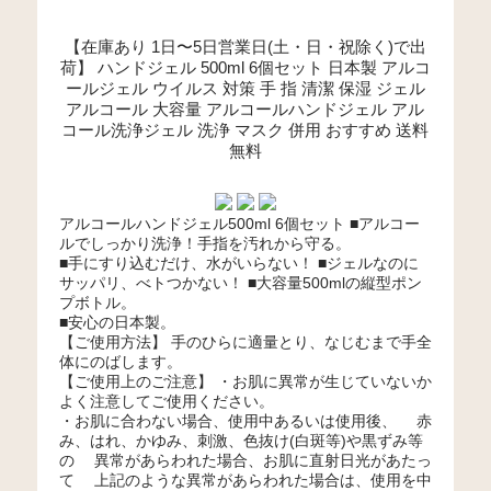
【在庫あり 1日〜5日営業日(土・日・祝除く)で出
荷】 ハンドジェル 500ml 6個セット 日本製 アルコ
ールジェル ウイルス 対策 手 指 清潔 保湿 ジェル
アルコール 大容量 アルコールハンドジェル アル
コール洗浄ジェル 洗浄 マスク 併用 おすすめ 送料
無料
アルコールハンドジェル500ml 6個セット ■アルコー
ルでしっかり洗浄！手指を汚れから守る。
■手にすり込むだけ、水がいらない！ ■ジェルなのに
サッパリ、べトつかない！ ■大容量500mlの縦型ポン
プボトル。
■安心の日本製。
【ご使用方法】 手のひらに適量とり、なじむまで手全
体にのばします。
【ご使用上のご注意】 ・お肌に異常が生じていないか
よく注意してご使用ください。
・お肌に合わない場合、使用中あるいは使用後、 赤
み、はれ、かゆみ、刺激、色抜け(白斑等)や黒ずみ等
の 異常があらわれた場合、お肌に直射日光があたっ
て 上記のような異常があらわれた場合は、使用を中