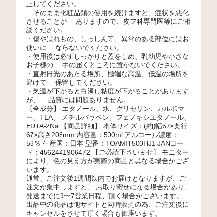
止してください。
そのまま化粧品類の使用を続けますと、症状を悪化
させることが ありますので、皮フ科専門医等にご相
談ください。
・傷やはれもの、しっしん等、異常のある部位にはお
使いに ならないでください。
・使用後は必ずしっかりと蓋をしめ、乳幼児や小さな
お子様の 手の届くところに置かないでください。
・直射日光のあたる場所、極端な高温、低温の場所を
避けて 保管してください。
・気温が下がると白濁し粘度が下がることがあります
が、 品質には問題ありません。
【全成分】 エタノール、水、グリセリン、カルボマ
ー、TEA、 メチルパラベン、フェノキシエタノール、
EDTA-2Na 【商品詳細】 本体サイズ：(約)幅67×奥行
67×高さ208mm 内容量：500ml アルコール濃度：
56％ 生産国：日本 型番：TOAMIT500HJ1 JANコー
ド：4562441906472 【ご必読下さいませ】 モニター
により、色の見え方が実際の商品と異なる場合がござ
います。
通常、ご注文後1週間以内でお届けとなりますが、ご
注文が集中しますと、 お取り寄せになる場合があり、
発送までに3〜7営業日程、頂く場合がございます。
出品中の商品は他サイトと同時販売の為、ご注文後に
キャンセルをさせて頂く場合も御座います。