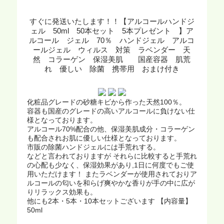
すぐに発送いたします！！【アルコールハンドジ
ェル 50ml 50本セット 5本プレゼント 】ア
ルコール ジェル 70％ ハンドジェル アルコ
ールジェル ウィルス 対策 ラベンダー 天
然 コラーゲン 保湿美肌 国産容器 肌荒
れ 優しい 除菌 携帯用 おまけ付き
化粧品グレードの砂糖キビから作った天然100％。
容器も国産のグレードの高いアルコールに負けない仕
様となっております。
アルコール70%配合の他、保湿美肌成分・コラーゲン
も配合されお肌に優しい仕様となっております。
市販の除菌ハンドジェルには手荒れする。
などと言われておりますが それらに比較すると手荒れ
の心配も少なく、保湿効果があり,1日に何度でもご使
用いただけます！ またラベンダーが使用されておりア
ルコールの匂いを和らげ爽やかな香りが手の中に広が
りリラックス効果も。
他にも2本・5本・10本セットございます 【内容量】
50ml