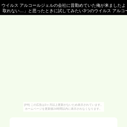
ウイルス アルコールジェルの会社に昔勤めていた俺が来ましたよ
取れない…」と思ったときに試してみたい3つのウイルス アルコ
[PR] この広告は3ヶ月以上更新がないため表示されています。
ホームページを更新後24時間以内に表示されなくなります。